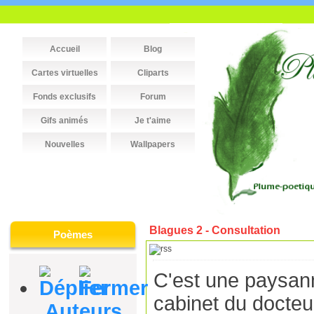
Accueil
Blog
Cartes virtuelles
Cliparts
Fonds exclusifs
Forum
Gifs animés
Je t'aime
Nouvelles
Wallpapers
Blagues 2 - Consultation
Poèmes
C'est une paysann
cabinet du docteu
Auteurs