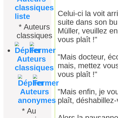
classiques
Celui-ci la voit ar
liste
suite dans son b
*
Auteurs
Müller, veuillez e
classiques
vous plaît !"
"Mais docteur, écou
Auteurs
mais, mettez vous
classiques
vous plaît !"
Auteurs
"Mais enfin, je voul
anonymes
plaît, déshabillez-
*
Au
Alors la paysann