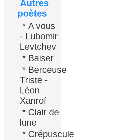
Autres
poètes
*
A vous
- Lubomir
Levtchev
*
Baiser
*
Berceuse
Triste -
Lèon
Xanrof
*
Clair de
lune
*
Crépuscule