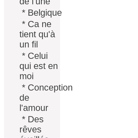
de l'une
*
Belgique
*
Ca ne
tient qu'à
un fil
*
Celui
qui est en
moi
*
Conception
de
l'amour
*
Des
rêves