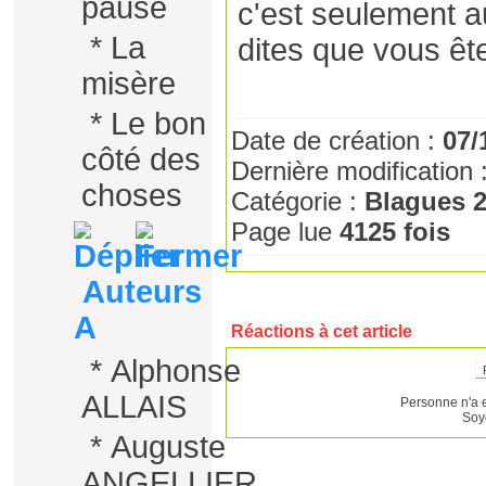
pause
c'est seulement a
*
La
dites que vous ête
misère
*
Le bon
Date de création :
07/
côté des
Dernière modification 
choses
Catégorie :
Blagues 
Page lue
4125 fois
Auteurs
A
Réactions à cet article
*
Alphonse
ALLAIS
Personne n'a 
Soy
*
Auguste
ANGELLIER