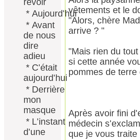
revoir
vêtements et le do
*
Aujourd'hui
"Alors, chère Mad
*
Avant
arrive ? "
de nous
dire
"Mais rien du tout 
adieu
si cette année vo
*
C'était
pommes de terre 
aujourd'hui
*
Derrière
mon
masque
Après avoir fini d
*
L'instant
médecin s'exclame 
d'une
que je vous traite