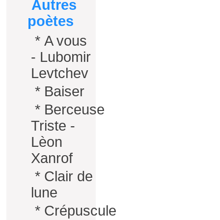
Autres
poètes
*
A vous
- Lubomir
Levtchev
*
Baiser
*
Berceuse
Triste -
Lèon
Xanrof
*
Clair de
lune
*
Crépuscule