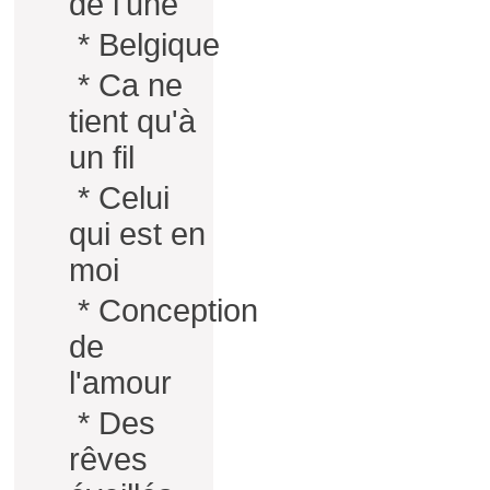
de l'une
*
Belgique
*
Ca ne
tient qu'à
un fil
*
Celui
qui est en
moi
*
Conception
de
l'amour
*
Des
rêves