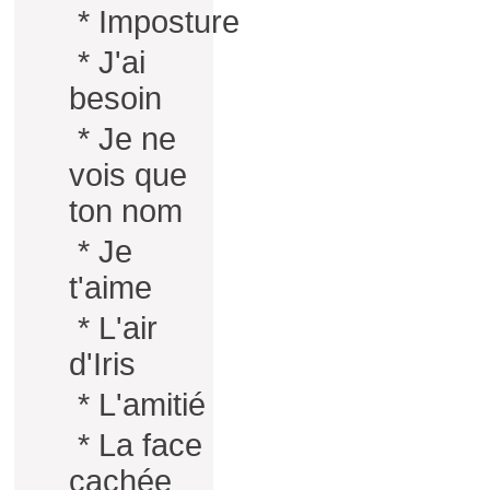
*
Imposture
*
J'ai
besoin
*
Je ne
vois que
ton nom
*
Je
t'aime
*
L'air
d'Iris
*
L'amitié
*
La face
cachée