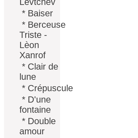
Levtchev
*
Baiser
*
Berceuse
Triste -
Lèon
Xanrof
*
Clair de
lune
*
Crépuscule
*
D'une
fontaine
*
Double
amour