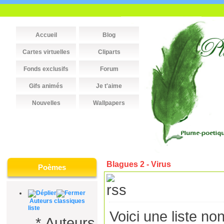
Accueil
Blog
Cartes virtuelles
Cliparts
Fonds exclusifs
Forum
Gifs animés
Je t'aime
Nouvelles
Wallpapers
Blagues 2 - Virus
Poèmes
Auteurs classiques
liste
Voici une liste no
*
Auteurs