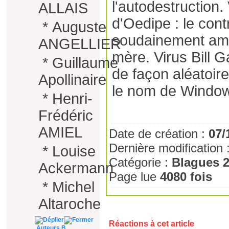
l'autodestruction
ALLAIS
d'Oedipe : le con
*
Auguste
soudainement amo
ANGELLIER
mère. Virus Bill Ga
*
Guillaume
de façon aléatoir
Apollinaire
le nom de Windo
*
Henri-
Frédéric
AMIEL
Date de création :
07/
Dernière modification 
*
Louise
Catégorie :
Blagues 
Ackermann
Page lue
4080 fois
*
Michel
Altaroche
Réactions à cet article
Auteurs B