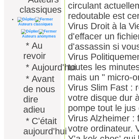
circulant actuelle
classiques
redoutable est cer
Virus Droit à la 
Auteurs classiques
d'effacer un fichie
Auteurs anonymes
*
Au
d'assassin si vous
revoir
Virus Politiquemen
toutes les minutes
*
Aujourd'hui
mais un " micro-o
*
Avant
Virus Slim Fast : 
de nous
votre disque dur 
dire
pompe tout le jus
adieu
Virus Alzheimer : 
*
C'était
votre ordinateur. 
aujourd'hui
Y'a kek chos' qui 