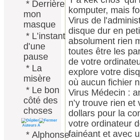
*
Derrière
komputer, mais fou
mon
Virus de l'administ
masque
disque dur en peti
*
L'instant
absolument rien m
d'une
toutes être les pa
pause
de votre ordinateu
*
La
explore votre disq
misère
où aucun fichier n
*
Le bon
Virus Médecin : a
côté des
n'y trouve rien e
choses
dollars pour la con
votre ordinateur d
Auteurs A
fainéant et avec 
*
Alphonse