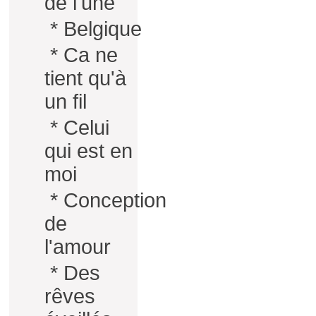
de l'une
*
Belgique
*
Ca ne
tient qu'à
un fil
*
Celui
qui est en
moi
*
Conception
de
l'amour
*
Des
rêves