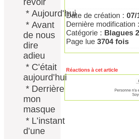
revoir
*
Aujourd'hui
Date de création :
07/
*
Avant
Dernière modification 
Catégorie :
Blagues 
de nous
Page lue
3704 fois
dire
adieu
*
C'était
Réactions à cet article
aujourd'hui
*
Derrière
Personne n'a 
Soy
mon
masque
*
L'instant
d'une