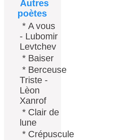
Autres
poètes
*
A vous
- Lubomir
Levtchev
*
Baiser
*
Berceuse
Triste -
Lèon
Xanrof
*
Clair de
lune
*
Crépuscule