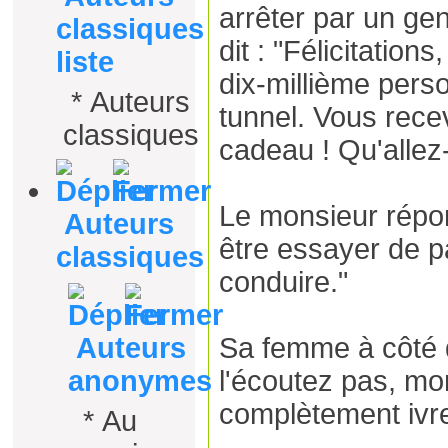
arrêter par un ge
classiques
dit : "Félicitation
liste
dix-millième pers
*
Auteurs
tunnel. Vous rece
classiques
cadeau ! Qu'allez
Le monsieur répon
Auteurs
être essayer de 
classiques
conduire."
Auteurs
Sa femme à côté de
anonymes
l'écoutez pas, mon
complètement ivre
*
Au