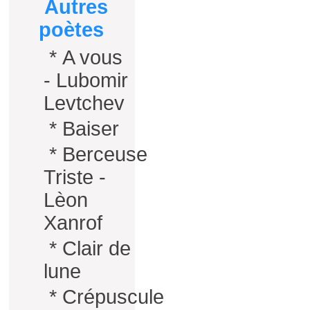
Autres
poètes
*
A vous
- Lubomir
Levtchev
*
Baiser
*
Berceuse
Triste -
Lèon
Xanrof
*
Clair de
lune
*
Crépuscule