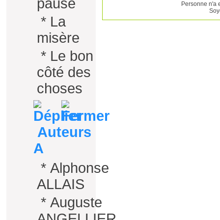
pause
Personne n'a 
Soy
*
La
misère
*
Le bon
côté des
choses
Auteurs
A
*
Alphonse
ALLAIS
*
Auguste
ANGELLIER