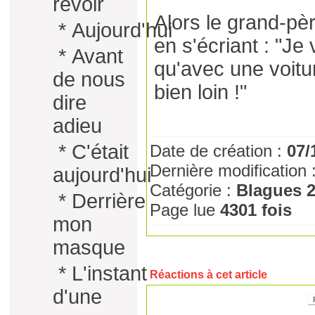
revoir
Alors le grand-pè
*
Aujourd'hui
en s'écriant : "Je 
*
Avant
qu'avec une voitur
de nous
bien loin !"
dire
adieu
*
C'était
Date de création :
07/
Dernière modification 
aujourd'hui
Catégorie :
Blagues 
*
Derrière
Page lue
4301 fois
mon
masque
*
L'instant
Réactions à cet article
d'une