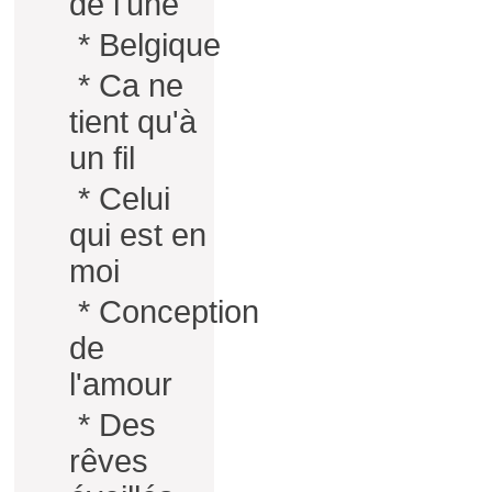
de l'une
*
Belgique
*
Ca ne
tient qu'à
un fil
*
Celui
qui est en
moi
*
Conception
de
l'amour
*
Des
rêves