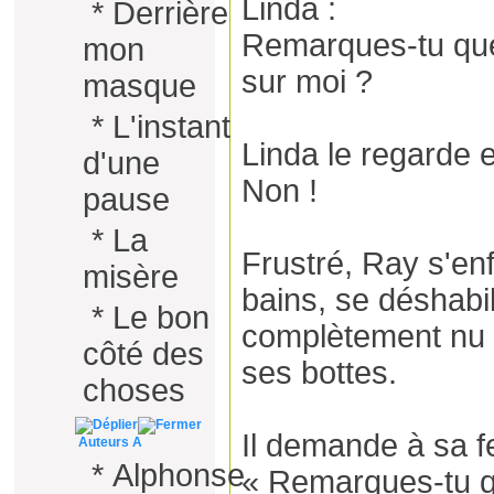
Linda :
*
Derrière
Remarques-tu que
mon
sur moi ?
masque
*
L'instant
Linda le regarde 
d'une
Non !
pause
*
La
Frustré, Ray s'en
misère
bains, se déshabil
*
Le bon
complètement nu 
côté des
ses bottes.
choses
Il demande à sa 
Auteurs A
*
Alphonse
« Remarques-tu 