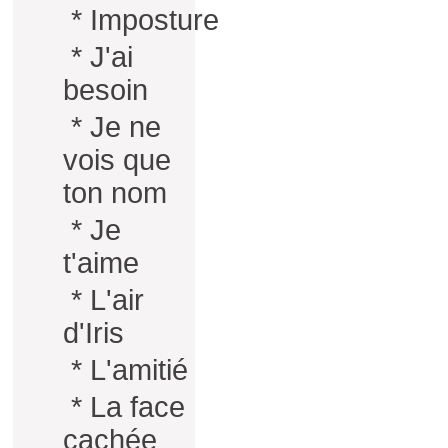
*
Imposture
*
J'ai
besoin
*
Je ne
vois que
ton nom
*
Je
t'aime
*
L'air
d'Iris
*
L'amitié
*
La face
cachée