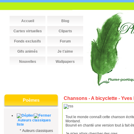
Accueil
Blog
Cartes virtuelles
Cliparts
Fonds exclusifs
Forum
Gifs animés
Je t'aime
Nouvelles
Wallpapers
Chansons - A bicyclette - Yve
Poèmes
Tout le monde connaît cette chanson écrite
Auteurs classiques
Montand.
liste
Bourvil en chanté une version tout à fait é
*
Auteurs classiques
Je m'en allais chercher des oies