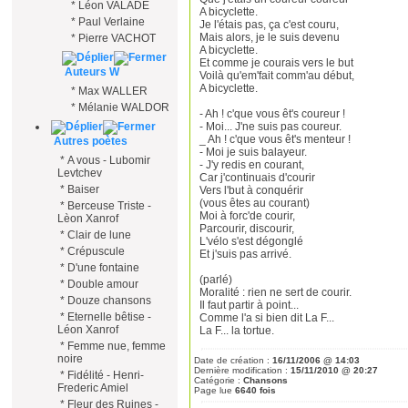
*
Léon VALADE
A bicyclette.
*
Paul Verlaine
Je l'étais pas, ça c'est couru,
Mais alors, je le suis devenu
*
Pierre VACHOT
A bicyclette.
Et comme je courais vers le but
Auteurs W
Voilà qu'em'fait comm'au début,
A bicyclette.
*
Max WALLER
*
Mélanie WALDOR
- Ah ! c'que vous êt's coureur !
- Moi... J'ne suis pas coureur.
_ Ah ! c'que vous êt's menteur !
Autres poètes
- Moi je suis balayeur.
*
A vous - Lubomir
- J'y redis en courant,
Levtchev
Car j'continuais d'courir
*
Baiser
Vers l'but à conquérir
(vous êtes au courant)
*
Berceuse Triste -
Moi à forc'de courir,
Lèon Xanrof
Parcourir, discourir,
*
Clair de lune
L'vélo s'est dégonglé
*
Crépuscule
Et j'suis pas arrivé.
*
D'une fontaine
(parlé)
*
Double amour
Moralité : rien ne sert de courir.
*
Douze chansons
Il faut partir à point...
*
Eternelle bêtise -
Comme l'a si bien dit La F...
Léon Xanrof
La F... la tortue.
*
Femme nue, femme
noire
Date de création :
16/11/2006 @ 14:03
Dernière modification :
15/11/2010 @ 20:27
*
Fidélité - Henri-
Catégorie :
Chansons
Frederic Amiel
Page lue
6640 fois
*
Fleur des Ruines -