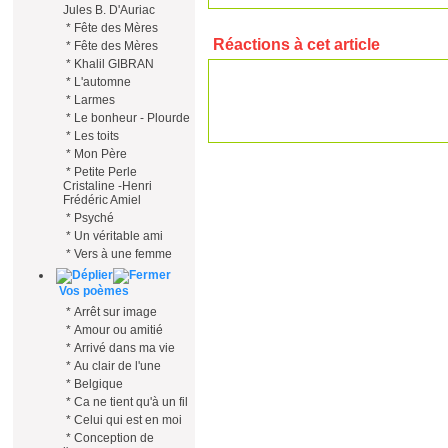
Jules B. D'Auriac
*
Fête des Mères
Réactions à cet article
*
Fête des Mères
*
Khalil GIBRAN
*
L'automne
*
Larmes
*
Le bonheur - Plourde
*
Les toits
*
Mon Père
*
Petite Perle
Cristaline -Henri
Frédéric Amiel
*
Psyché
*
Un véritable ami
*
Vers à une femme
Vos poèmes
*
Arrêt sur image
*
Amour ou amitié
*
Arrivé dans ma vie
*
Au clair de l'une
*
Belgique
*
Ca ne tient qu'à un fil
*
Celui qui est en moi
*
Conception de