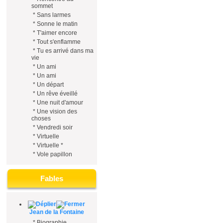
sommet
*
Sans larmes
*
Sonne le matin
*
T'aimer encore
*
Tout s'enflamme
*
Tu es arrivé dans ma
vie
*
Un ami
*
Un ami
*
Un départ
*
Un rêve éveillé
*
Une nuit d'amour
*
Une vision des
choses
*
Vendredi soir
*
Virtuelle
*
Virtuelle *
*
Vole papillon
Fables
Jean de la Fontaine
*
Biographie