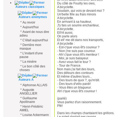
Du côté de Fouilly les oies,
Auteurs classiques
A bicyclette.
Soudain, qui vois-je devant moi ?
Un'belle fille au frais minois
Auteurs anonymes
A bicyclette.
En arrivant à sa hauteur,
*
Au revoir
J'y fais un sourire enchanteur,
*
Aujourd'hui
A bicyclette.
*
Avant de nous dire
Ell'rit aussi,
adieu
On parle alors
Et ell' me dit dans nos transports,
*
C'était aujourd'hui
A bicyclette :
*
Derrière mon
- Est-c'que vous êt's coureur ?
masque
- Non j'ne suis pas coureur.
*
L'instant d'une
- Ah! c'que vous êt's menteur !
pause
- Moi, je suis balayeur.
*
La misère
- Avez-vous fait le tour ?
- Tour de France.
*
Le bon côté des
Non mais j'ai fait des tours,
choses
Des détours des contours
Et même d'autres tours...
Auteurs A
- Des tours de quoi ?, qu'm'dit.
- Des tours d'vélo pardi!
*
Alphonse ALLAIS
- Vous êtes un blagueur.
*
Auguste
Ah! c'que vous êt's coureur !
ANGELLIER
*
Guillaume
(parlé)
Apollinaire
Vous parlez d'un raisonnement.
Pfé!
*
Henri-Frédéric
AMIEL
Dans les champs chantaient les grillons.
*
Louise Ackermann
Le soleil dardait ses rayons