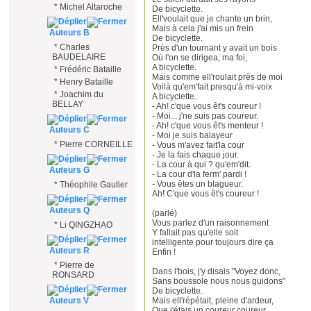
*
Michel Altaroche
De bicyclette.
Ell'voulait que je chante un brin,
Mais à cela j'ai mis un frein
Auteurs B
De bicyclette.
*
Charles
Près d'un tournant y avait un bois
BAUDELAIRE
Où l'on se dirigea, ma foi,
A bicyclette.
*
Frédéric Bataille
Mais comme ell'roulait près de moi
*
Henry Bataille
Voilà qu'em'fait presqu'à mi-voix
*
Joachim du
A bicyclette.
BELLAY
- Ah! c'que vous êt's coureur !
- Moi... j'ne suis pas coureur.
- Ah! c'que vous êt's menteur !
Auteurs C
- Moi je suis balayeur
*
Pierre CORNEILLE
- Vous m'avez fait'la cour
- Je la fais chaque jour.
- La cour à qui ? qu'em'dit.
Auteurs G
- La cour d'la ferm' pardi !
- Vous êtes un blagueur.
*
Théophile Gautier
Ah! C'que vous êt's coureur !
Auteurs Q
(parlé)
Vous parlez d'un raisonnement
*
Li QINGZHAO
Y fallait pas qu'elle soit
intelligente pour toujours dire ça
Auteurs R
Enfin !
*
Pierre de
Dans l'bois, j'y disais "Voyez donc,
RONSARD
Sans boussole nous nous guidons"
De bicyclette.
Auteurs V
Mais ell'répétait, pleine d'ardeur,
Que j'étais un coureur coureur