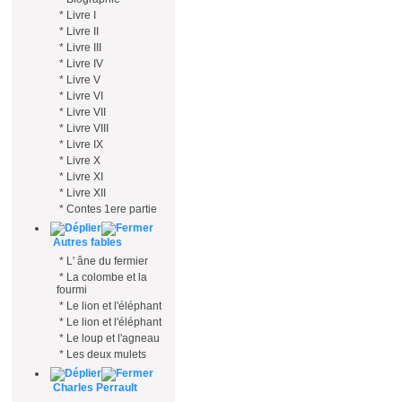
*
Livre I
*
Livre II
*
Livre III
*
Livre IV
*
Livre V
*
Livre VI
*
Livre VII
*
Livre VIII
*
Livre IX
*
Livre X
*
Livre XI
*
Livre XII
*
Contes 1ere partie
Autres fables
*
L' âne du fermier
*
La colombe et la
fourmi
*
Le lion et l'éléphant
*
Le lion et l'éléphant
*
Le loup et l'agneau
*
Les deux mulets
Charles Perrault