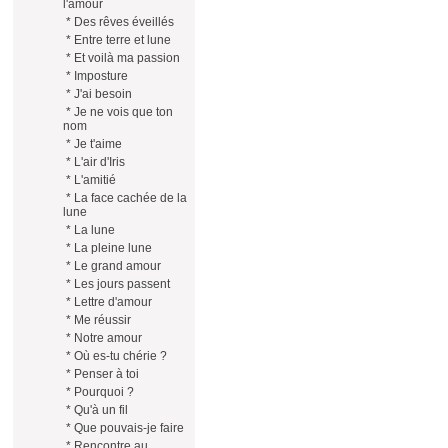
l'amour
*
Des rêves éveillés
*
Entre terre et lune
*
Et voilà ma passion
*
Imposture
*
J'ai besoin
*
Je ne vois que ton
nom
*
Je t'aime
*
L'air d'Iris
*
L'amitié
*
La face cachée de la
lune
*
La lune
*
La pleine lune
*
Le grand amour
*
Les jours passent
*
Lettre d'amour
*
Me réussir
*
Notre amour
*
Où es-tu chérie ?
*
Penser à toi
*
Pourquoi ?
*
Qu'à un fil
*
Que pouvais-je faire
*
Rencontre au