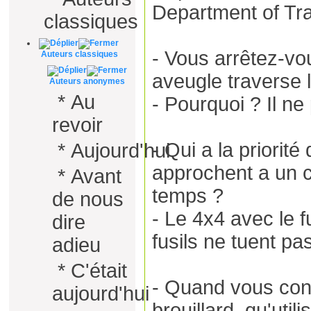
Department of Tra
classiques
- Vous arrêtez-vo
Auteurs classiques
aveugle traverse l
Auteurs anonymes
*
Au
- Pourquoi ? Il ne
revoir
- Qui a la priorit
*
Aujourd'hui
approchent a un
*
Avant
temps ?
de nous
- Le 4x4 avec le fu
dire
fusils ne tuent pas
adieu
*
C'était
- Quand vous cond
aujourd'hui
brouillard, qu'util