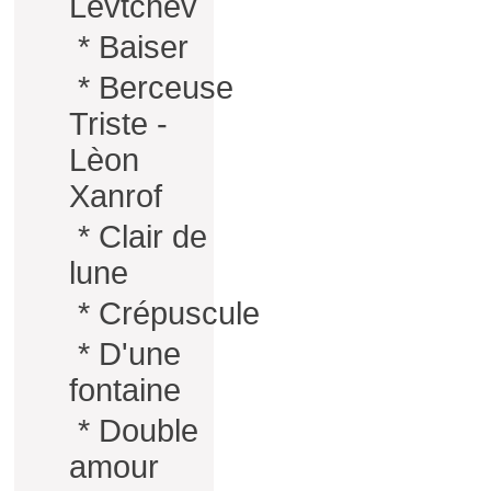
Levtchev
*
Baiser
*
Berceuse
Triste -
Lèon
Xanrof
*
Clair de
lune
*
Crépuscule
*
D'une
fontaine
*
Double
amour