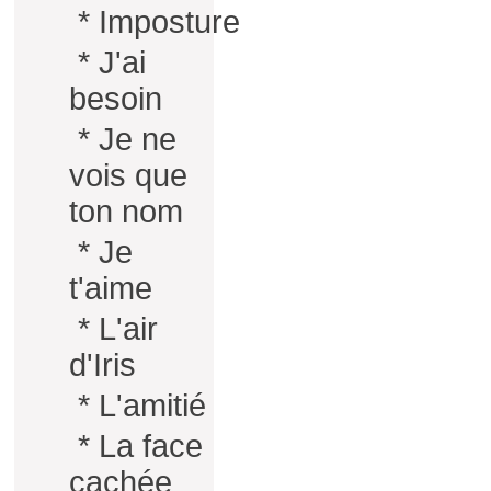
*
Imposture
*
J'ai
besoin
*
Je ne
vois que
ton nom
*
Je
t'aime
*
L'air
d'Iris
*
L'amitié
*
La face
cachée