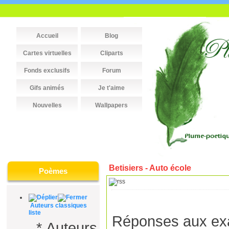
Accueil
Blog
Cartes virtuelles
Cliparts
Fonds exclusifs
Forum
Gifs animés
Je t'aime
Nouvelles
Wallpapers
Betisiers - Auto école
Poèmes
Auteurs classiques
liste
Réponses aux exa
*
Auteurs