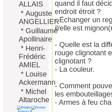
quand il faut déci
ALLAIS
endroit étroit ?
*
Auguste
- Échanger un rega
ANGELLIER
il/elle est mignon(
*
Guillaume
Apollinaire
- Quelle est la di
*
Henri-
rouge clignotant 
Frédéric
clignotant ?
AMIEL
- La couleur.
*
Louise
Ackermann
- Comment pouvez
*
Michel
les embouteillage
Altaroche
- Armes à feu cha
Auteurs B