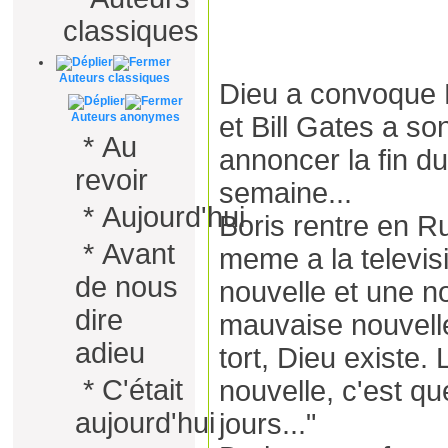
classiques
Auteurs classiques
Dieu a convoque Bi
Auteurs anonymes
et Bill Gates a so
*
Au
annoncer la fin 
revoir
semaine...
*
Aujourd'hui
Boris rentre en Ru
*
Avant
meme a la televis
de nous
nouvelle et une n
dire
mauvaise nouvelle
adieu
tort, Dieu existe.
*
C'était
nouvelle, c'est qu
aujourd'hui
jours..."