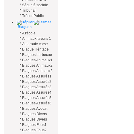
*
Sécurité sociale
*
Tribunal
*
Trésor Public
Blagues
*
A l'école
*
Animaux favoris 1
*
Autoroute corse
*
Blague Héritage
*
Blagues barbecue
*
Blagues Animaux1
*
Blagues Animaux2
*
Blagues Animaux3
*
Blagues Assurés1
*
Blagues Assurés2
*
Blagues Assurés3
*
Blagues Assurés4
*
Blagues Assurés5
*
Blagues Assurés6
*
Blagues Avocat
*
Blagues Divers
*
Blagues Divers
*
Blagues Fous1
*
Blagues Fous2