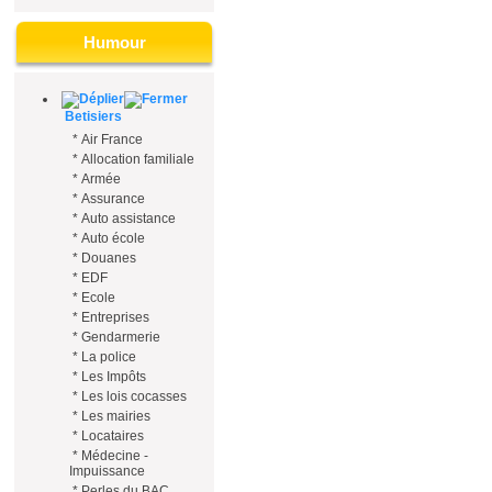
Humour
Betisiers
*
Air France
*
Allocation familiale
*
Armée
*
Assurance
*
Auto assistance
*
Auto école
*
Douanes
*
EDF
*
Ecole
*
Entreprises
*
Gendarmerie
*
La police
*
Les Impôts
*
Les lois cocasses
*
Les mairies
*
Locataires
*
Médecine -
Impuissance
*
Perles du BAC