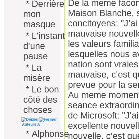
De la meme facon,
*
Derrière
Maison Blanche, 
mon
concitoyens: "J'a
masque
mauvaise nouvelle
*
L'instant
les valeurs famili
d'une
lesquelles nous a
pause
nation sont vraies
*
La
mauvaise, c'est q
misère
prevue pour la s
*
Le bon
Au meme moment, 
côté des
seance extraordin
choses
de Microsoft: "J'a
excellente nouvel
Auteurs A
*
Alphonse
nouvelle, c'est q