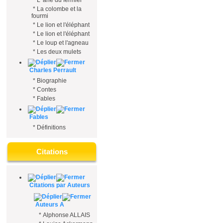
*
L' âne du fermier
*
La colombe et la
fourmi
*
Le lion et l'éléphant
*
Le lion et l'éléphant
*
Le loup et l'agneau
*
Les deux mulets
Charles Perrault
*
Biographie
*
Contes
*
Fables
Fables
*
Définitions
Citations
Citations par Auteurs
Auteurs A
*
Alphonse ALLAIS