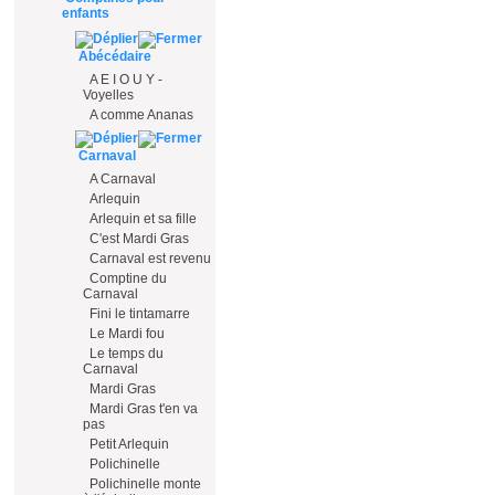
enfants
Abécédaire
A E I O U Y -
Voyelles
A comme Ananas
Carnaval
A Carnaval
Arlequin
Arlequin et sa fille
C'est Mardi Gras
Carnaval est revenu
Comptine du
Carnaval
Fini le tintamarre
Le Mardi fou
Le temps du
Carnaval
Mardi Gras
Mardi Gras t'en va
pas
Petit Arlequin
Polichinelle
Polichinelle monte