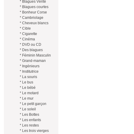
*
Blagues Vérité
*
Blagues courtes
*
Bonheur Corse
*
Cambriolage
*
Cheveux blancs
*
Cible
*
Cigarette
*
Cinéma
*
DVD ou CD
*
Des blagues
*
Féminin Masculin
*
Grand-maman
*
Ingénieurs
*
Institutrice
*
La souris
*
Le bus
*
Le bébé
*
Le motard
*
Le mur
*
Le petit garçon
*
Le soleil
*
Les Bottes
*
Les enfants
*
Les restes
*
Les trois vierges