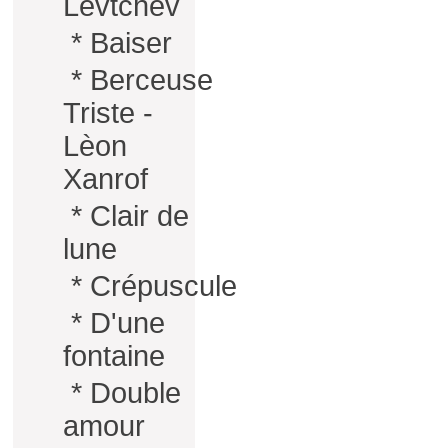
Levtchev
*
Baiser
*
Berceuse
Triste -
Lèon
Xanrof
*
Clair de
lune
*
Crépuscule
*
D'une
fontaine
*
Double
amour