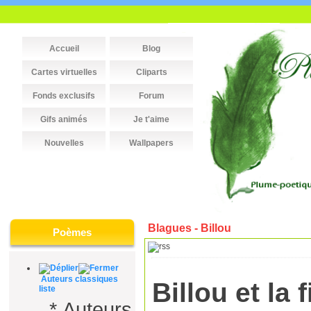
Accueil
Blog
Cartes virtuelles
Cliparts
Fonds exclusifs
Forum
Gifs animés
Je t'aime
Nouvelles
Wallpapers
Blagues - Billou
Poèmes
Auteurs classiques
Billou et la
liste
*
Auteurs