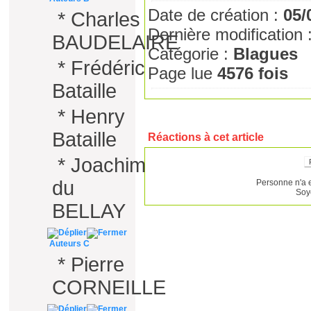
Date de création :
05/
*
Charles
Dernière modification 
BAUDELAIRE
Catégorie :
Blagues
*
Frédéric
Page lue
4576 fois
Bataille
*
Henry
Bataille
Réactions à cet article
*
Joachim
du
Personne n'a 
Soy
BELLAY
Auteurs C
*
Pierre
CORNEILLE