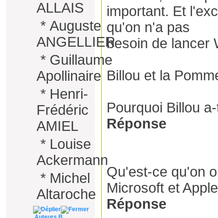
ALLAIS
important. Et l'exc
*
Auguste
qu'on n'a pas
ANGELLIER
besoin de lancer
*
Guillaume
Billou et la Pomm
Apollinaire
*
Henri-
Pourquoi Billou a-
Frédéric
Réponse
AMIEL
*
Louise
Ackermann
Qu'est-ce qu'on ob
*
Michel
Microsoft et Appl
Altaroche
Réponse
Auteurs B