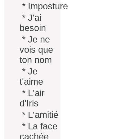
*
Imposture
*
J'ai
besoin
*
Je ne
vois que
ton nom
*
Je
t'aime
*
L'air
d'Iris
*
L'amitié
*
La face
cachée